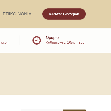
ΕΠΙΚΟΙΝΩΝΙΑ
Κλείστε Ραντεβού
Ωράριο
py.com
Καθημερινές: 10πμ - 9μμ